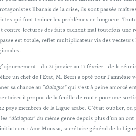
otagonistes libanais de la crise, ils sont passés maître
istes qui font traîner les problèmes en longueur. Tout
et contre-lectures des faits cachent mal toutefois une r
mpasse est totale, reflet multiplicateur via des vecteurs
gionales.
e
3
ajournement - du 21 janvier au 11 février - de la réu
élire un chef de l'Etat, M. Berri a opté pour l'amnésie vo
nner sa chance au
"dialogue"
qui s'est à peine amorcé ent
entaires à propos de la feuille de route pour une sorti
s 22 pays membres de la Ligue arabe. C'était oublier, ou 
 les
"dialogues"
du même genre depuis plus d'un an ont 
 initiateurs : Amr Moussa, secrétaire général de la Ligue