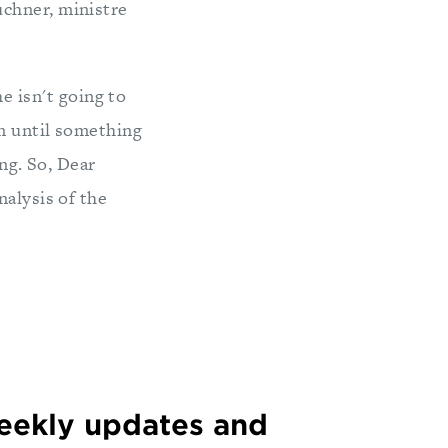
uchner, ministre
 isn't going to
m until something
ing. So, Dear
nalysis of the
weekly updates and