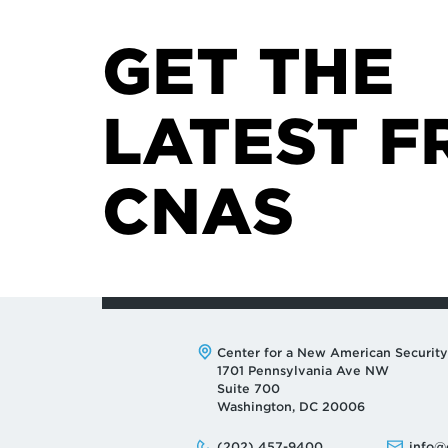
GET THE
LATEST F
CNAS
Address:
Center for a New American Security
1701 Pennsylvania Ave NW
Suite 700
Washington, DC 20006
Phone:
Email:
(202) 457-9400
info@