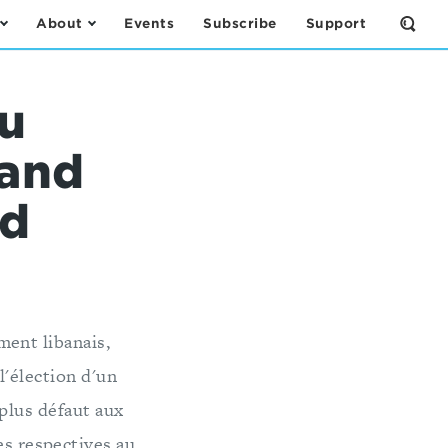
About
Events
Subscribe
Support
Open
the
Sear
Form
bu
 and
rd
ment libanais,
l'élection d'un
plus défaut aux
es respectives au