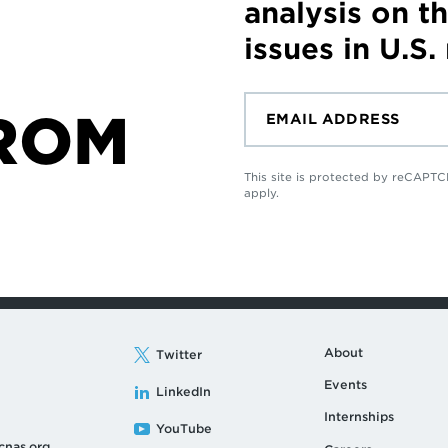
analysis on t
issues in U.S.
ROM
This site is protected by reCAP
apply.
About
Twitter
Events
LinkedIn
Internships
YouTube
cnas.org