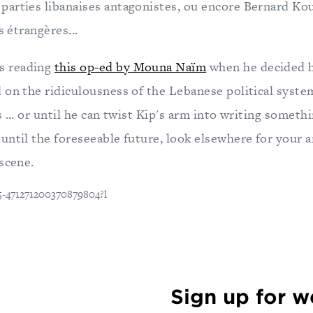
arties libanaises antagonistes, ou encore Bernard Ko
s étrangères...
 reading
this op-ed by Mouna Naïm
when he decided he
 on the ridiculousness of the Lebanese political syste
 ... or until he can twist Kip's arm into writing someth
ntil the foreseeable future, look elsewhere for your a
scene.
Sign up for 